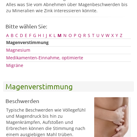
Alles was Sie vom Abnehmen über Magenbeschwerden bis
zu Mineralien wie Zink interessieren könnte.
Bitte wählen Sie:
A
B
C
D
E
F
G
H
I
J
K
L
M
N
O
P
Q
R
S
T
U
V
W
X
Y
Z
Magenverstimmung
Magnesium
Medikamenten-Einnahme, optimierte
Migräne
Magenverstimmung
Beschwerden
Typische Beschwerden wie Völlegefühl
und Magendruck bis hin zu
Magenkrämpfen, Aufstoßen und
Erbrechen können die Stimmung nach
einem ausgiebigen Mahl trüben.