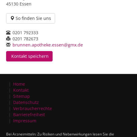
45130 Essen
So finden Sie uns
0201 792333
0201 782673
brunnen.apotheke.essen@gmx.de
Kontakt speichern
Home
Kontakt
Sitemap
Datenschutz
Verbraucherrechte
Barrierefreiheit
Impressum
Bei Arzneimitteln: Zu Risiken und Nebenwirkungen lesen Sie die